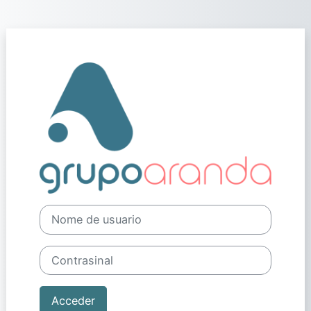
Ir ao contido principal
Acceder a Plata
Nome de usuario
Contrasinal
Acceder