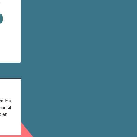
en los
ión al
bien