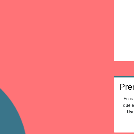
Prem
En ca
que e
Usu